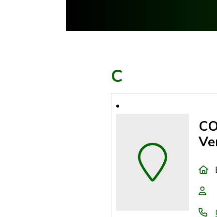
C
CO
Ve