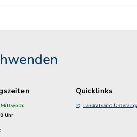
chwenden
gszeiten
Quicklinks
 Mittwoch:
Landratsamt Unterallg
00 Uhr
: