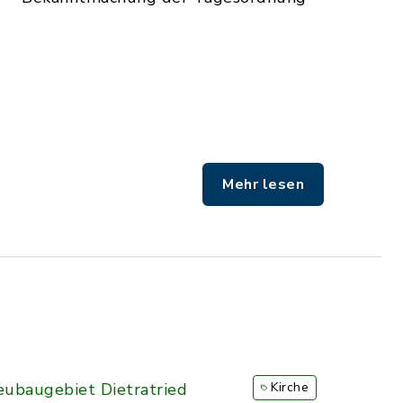
Mehr lesen
ubaugebiet Dietratried
Kirche