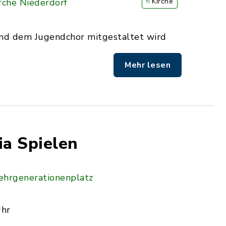
rche Niederdorf
Kirche
nd dem Jugendchor mitgestaltet wird
Mehr lesen
a Spielen
hrgenerationenplatz
Uhr