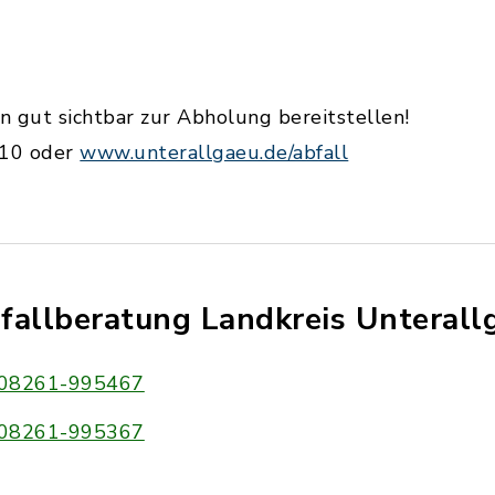
gut sichtbar zur Abholung bereitstellen!
010 oder
www.unterallgaeu.de/abfall
fallberatung Landkreis Unterall
08261-995467
08261-995367