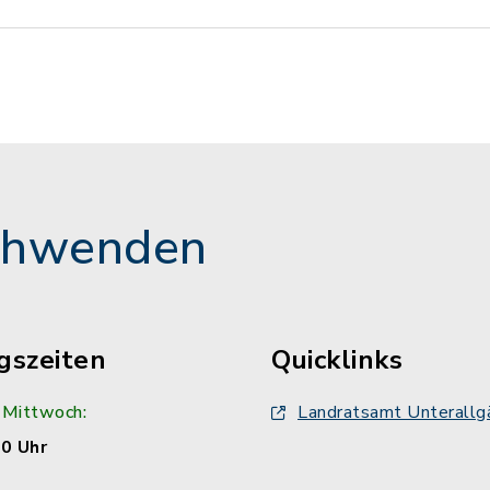
chwenden
gszeiten
Quicklinks
 Mittwoch:
Landratsamt Unterallg
00 Uhr