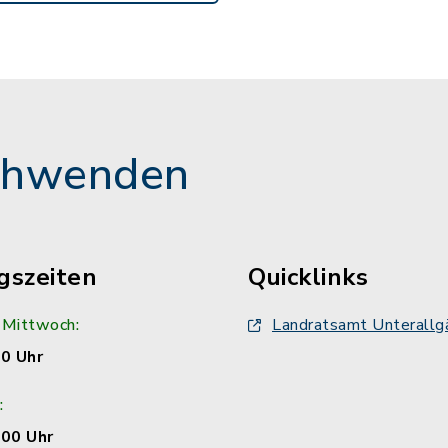
chwenden
gszeiten
Quicklinks
 Mittwoch:
Landratsamt Unterallg
00 Uhr
:
:00 Uhr