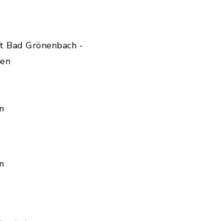
t Bad Grönenbach -
den
n
n