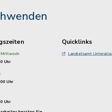
chwenden
gszeiten
Quicklinks
 Mittwoch:
Landratsamt Unterallg
00 Uhr
:
:00 Uhr
00 Uhr
arbeiter beraten Sie