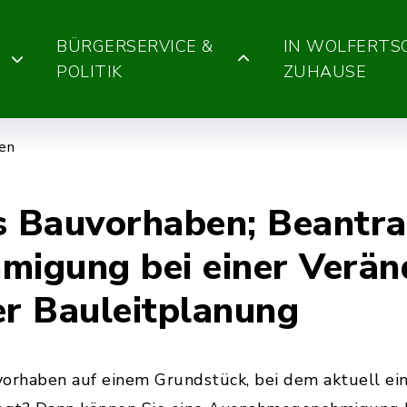
BÜRGERSERVICE &
IN WOLFERT
POLITIK
ZUHAUSE
gen
s Bauvorhaben; Beantra
igung bei einer Verän
er Bauleitplanung
uvorhaben auf einem Grundstück, bei dem aktuell e