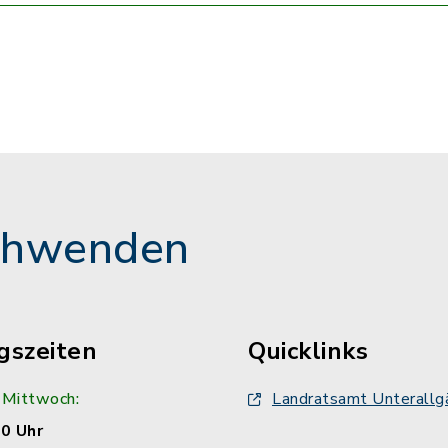
chwenden
gszeiten
Quicklinks
 Mittwoch:
Landratsamt Unterallg
00 Uhr