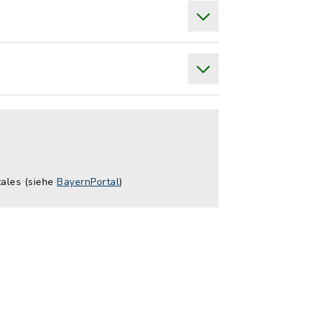
tales (siehe
BayernPortal
)