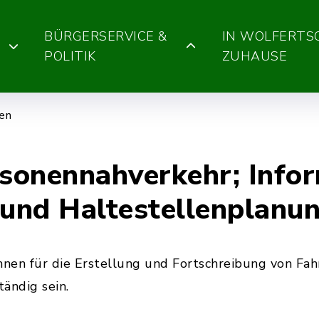
BÜRGERSERVICE &
IN WOLFERT
POLITIK
ZUHAUSE
gen
rsonennahverkehr; Info
 und Haltestellenplanu
nen für die Erstellung und Fortschreibung von Fa
ändig sein.