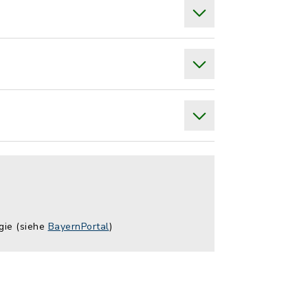
gie (siehe
BayernPortal
)