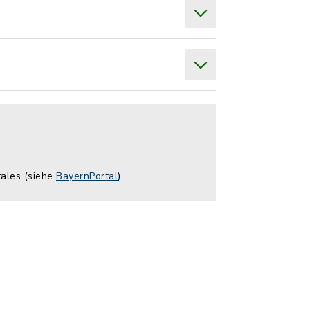
tales (siehe
BayernPortal
)