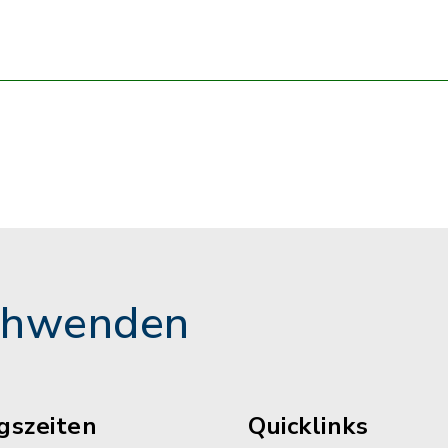
chwenden
gszeiten
Quicklinks