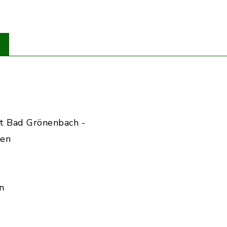
t Bad Grönenbach -
den
n