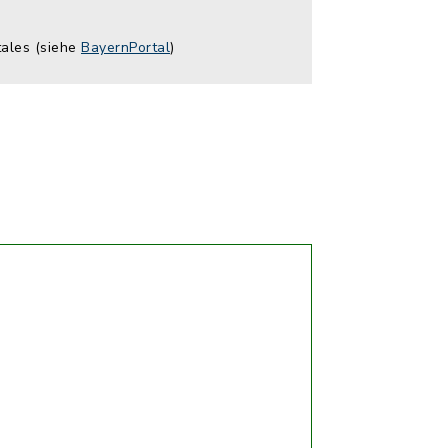
tales (siehe
BayernPortal
)