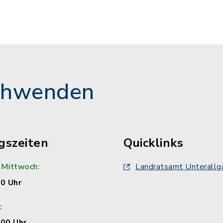
chwenden
gszeiten
Quicklinks
 Mittwoch:
Landratsamt Unterallg
00 Uhr
:
:00 Uhr