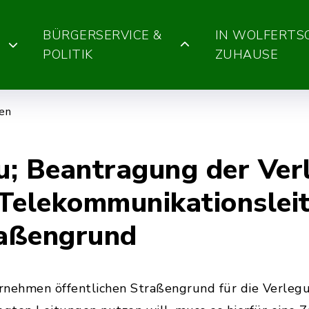
BÜRGERSERVICE &
IN WOLFERT
POLITIK
ZUHAUSE
gen
u; Beantragung der Ver
Telekommunikationslei
raßengrund
nehmen öffentlichen Straßengrund für die Verlegu