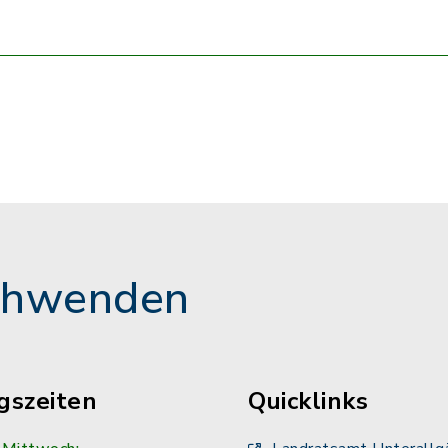
chwenden
gszeiten
Quicklinks